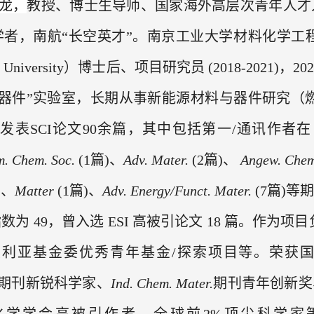
龙，
教授、博士生导师、国家海外高层次青年人才
学者，南航
“
长空英才
”
。南京工业大学材料化学工
University
）博士后、项目研究员
(2018-2021)
，
20
器件
”实
验室，长期从事新能源材料与器件研究（
共发表
SCI
论文
90
余篇，其中包括第一
/
通讯作者在
m. Chem. Soc.
(1
篇
)
、
Adv. Mater.
(2
篇
)
、
Angew. Chem
)
、
Matter
(1
篇
)
、
Adv. Energy/Funct. Mater.
(7
篇
)
等
期
指数为
49
，曾入选
ESI
高被引论文
18
篇。作为项目
大利亚基金委优秀青年基金
/
探索项目等。荣获
期刊新锐科学家、
Ind. Chem. Mater.
期刊青年创新奖