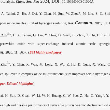
2024, DOI:
rocatalysis
,
Chem. Soc. Rev.
10.1039/D3CS01020A
.
 A. Tahini, Z. Hu, J. Dai, Y. Chen, H. Sun, W. Zhou
*
, M. Liu, S. C. Sm
Commun.
pper oxide enables ultrafast hydrogen evolution
,
Nat
.
201
9
,
10
,
#
.
Zhu
*
,
H. A. Tahini, Q. Lin, Y. Chen, D. Guan, C. Zhou, Z. Hu, H. Lin,
 perovskite oxide with super-exchange induced atomic
scale synergi
n.
20
20
,
11,
5657. (
ESI h
ighly cited paper
)
#
 Zhu
*, Y. Chen, X. Wen, M. Long, X. Wu, Z. Hu, D. Guan, X. Wang, C.
n spillover in complex oxide multifunctional sites improves acidic hydrogen e
aper
,
Editors’ highlights
)
Bai, H. Sun, D. Guan, W. Li, W.-H. Huang, C.-W. Pao, Z. Hu, G. Yang*,
Y.
les high and durable performance of reversible proton ceramic electrochemical 