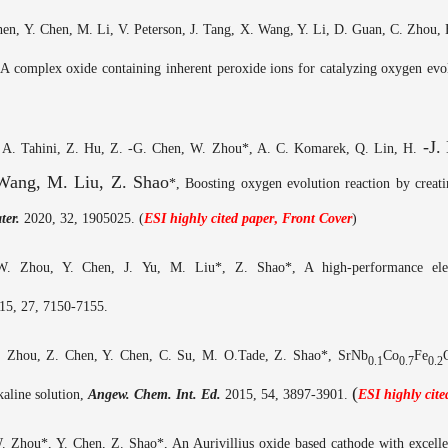
Shen, Y. Chen, M. Li, V. Peterson, J. Tang, X. Wang, Y. Li, D. Guan, C. Zhou
A complex oxide containing inherent peroxide ions for catalyzing oxygen evol
-J.
 A. Tahini, Z. Hu, Z.
-G.
Chen, W. Zhou
*
, A. C. Komarek, Q. Lin, H.
Wang, M. Liu, Z. Shao
*
, Boosting oxygen evolution reaction by creati
ter
.
20
20, 32,
1905025. (
ESI h
ighly cited paper
,
Front Cover
)
W
.
Zhou, Y
.
Chen, J
.
Yu, M
.
Liu*, Z
.
Shao*, A high-performance elec
15
,
27
,
7150-7155.
 Zhou
,
Z. Chen
,
Y. Chen
,
C. Su, M. O.Tade, Z. Shao
*, SrNb
Co
Fe
0.1
0.7
0.2
(
kaline solution
,
Angew
.
Chem
.
Int
.
Ed
.
201
5, 54, 3897
-
3901
.
ESI h
ighly cit
. Zhou
*,
Y. Chen
,
Z. Shao
*, An Aurivillius oxide
b
ased cathode with excell