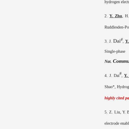
hydrogen elect
2.
Y
.
Zhu
,
H.
Ruddlesden
-
Po
#
Dai
3.
J
.
,
Y
Single-phase
Commu
Nat
.
#
4.
J. Dai
,
Y.
Shao*
,
Hydroge
highly cited p
5.
Z. Liu, Y. 
electrode enab