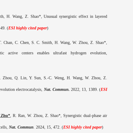
ith, H. Wang, Z. Shao
*, Unusual synergistic effect in layered
149
. (
ESI h
ighly cited paper
)
 T. Chan, C. Chen, S. C. Smith, H. Wang, W. Zhou, Z. Shao
*,
stic active centers enables ultrafast hydrogen evolution
,
 Zhou, Q. Lin, Y. Sun, S.-C. Weng, H. Wang, W. Zhou, Z.
volution electrocatalysis,
Nat. Commun.
2022,
1
3
,
1389.
(
ESI
 Zhu*
, R. Ran, W. Zhou, Z. Shao*, Synergistic dual-phase air
cells,
Nat. Commun
.
2024, 15, 472. (
ESI h
ighly cited paper
)