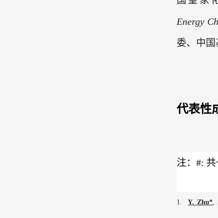
国皇家
E
nergy
C
委、中国
代表性
注：
#:
共
1.
Y. Zhu*
,