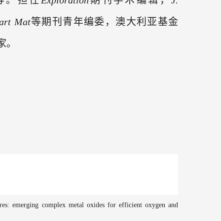
等。
担任
Exploration
期刊学术编辑，
J
.
art Mat
等
期刊青年编委，
澳大利亚基金
家。
ures: emerging complex metal
oxides for efficient oxygen and