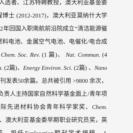
入选者
、江苏特聘教授，澳大利亚基金委
程博士
(2012-2017)
，澳大利亚莫纳什大学
22
年回国入职南航前沿院成立
“
清洁能源催
燃料电池、金属空气电池、电催化
/
电合成
Chem. Soc. Rev.
(1
篇
)
、
Nat. Commun.
(4
.
(2
篇
)
、
Energy Environ. Sci.
(2
篇
)
、
Nano
刊发表
50
余篇。总共被引用
>9
8
00
余次，
负责人主持国家自然科学基金
面上
/
青年项
国际先进材料协会青年科学家奖、
Chem.
、澳大利亚基金委早期职业研究员奖，英