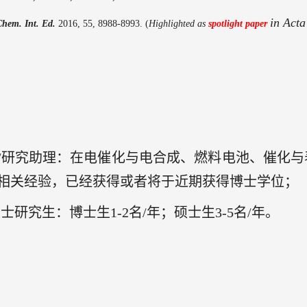
in Acta
hem
.
Int
.
Ed
.
201
6, 55, 8988
-
8993
.
(
Highlighted as
spotlight paper
/
研究助理：在电催化与电合成、燃料电池、催化与
相关经验，已经获得或者将于近期获得博士学位；
硕士研究生：博士生
1-2
名
/
年；硕士生
3-5
名
/
年。