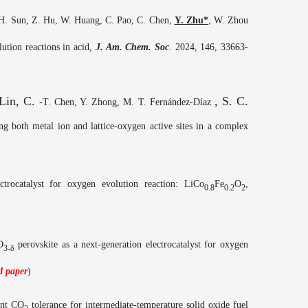
, H. Sun, Z. Hu, W. Huang, C. Pao, C. Chen,
Y. Zhu*
, W. Zhou
ution reactions in acid,
J. Am. Chem. Soc
. 2024,
146,
33663
-
Lin, C.
, S. C.
-
T. Chen, Y. Zhong, M. T.
Fernández-Díaz
ng both metal ion and lattice
-
oxygen active sites in a complex
trocatalyst for oxygen evolution reaction: LiCo
Fe
O
,
0.8
0.2
2
O
perovskite as a next-generation electrocatalyst for oxygen
3-δ
ed paper
)
ent CO
tolerance for intermediate-temperature solid oxide fuel