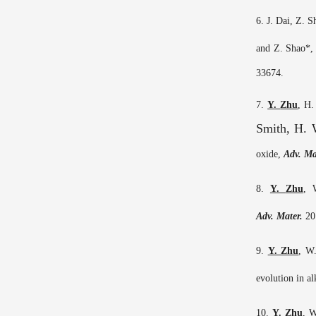
6.
J. Dai, Z. 
and Z. Shao*, 
33674.
7.
Y
.
Zhu
,
H.
Smith, H. 
oxide,
Adv
.
Ma
8.
Y
.
Zhu
, 
Adv
.
Mater
.
20
9.
Y. Zhu
,
W.
evolution in al
10.
Y. Zhu
,
W